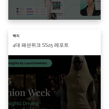
맥킨지의 최신 레포트 ‘State of Fashion 2025’에
백지
서는 소비자 신뢰도 하락, 재량 지출 감소, 시장 포
화 및 혼란스러운 젊은 소비자 상황을 강조하고
4대 패션위크 SS25 레포트
있습니다. 이러한 상황에서…
기사를 읽다 >